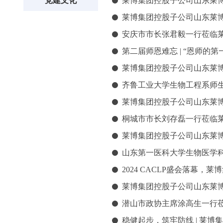
莱博集团控股子公司山东莱博成
党建文化
莱博集团控股子公司山东莱
安庆市市长张君毅一行莅临
第二届师恩难忘 | “恩师的
莱博集团控股子公司山东莱
齐鲁工业大学生物工程系师
莱博集团控股子公司山东莱博
桐城市市长刘存磊一行莅临
莱博集团控股子公司山东莱博
山东第一医科大学生物医学
2024 CACLP盛会落幕，
莱博集团控股子公司山东莱
潜山市政协主席涂高生一行
稳健起步，筑牢防线 | 莱博