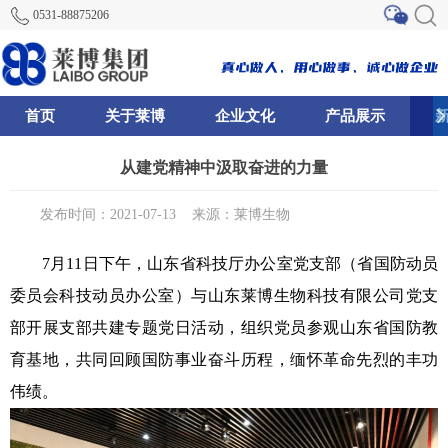
0531-88875206
首页
关于莱博
企业文化
产品展示
0
81
86
从建党精神中汲取奋进的力量
发布时间：2021-07-13
来源：莱博生物
7月11日下午，山东省科技厅办公室党支部（省国防动员
委员会科技动员办公室）与山东莱博生物科技有限公司党支
部开展支部共建专题党日活动，组织党员参观山东省国防教
育基地，共同回顾国防事业奋斗历程，缅怀革命先烈的丰功
伟绩。