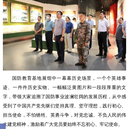
国防教育基地展馆中一幕幕历史场景，一个个英雄事
迹、一件件历史实物、一幅幅泛黄图片和一段段厚重的文
字，带领大家追溯了国防事业波澜壮阔的发展历程，从中感
受到了中国共产党先驱们坚持真理、坚守理想，践行初心、
担当使命，不怕牺牲、英勇斗争，对党忠诚、不负人民的伟
大建党精神，激励着广大党员要始终不忘初心、牢记使命。