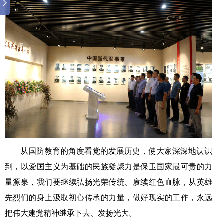
从国防教育的角度看党的发展历史，使大家深深地认识
到，以爱国主义为基础的民族凝聚力是保卫国家最可贵的力
量源泉，我们要继续弘扬光荣传统、赓续红色血脉，从英雄
先烈们的身上汲取初心传承的力量，做好现实的工作，永远
把伟大建党精神继承下去、发扬光大。