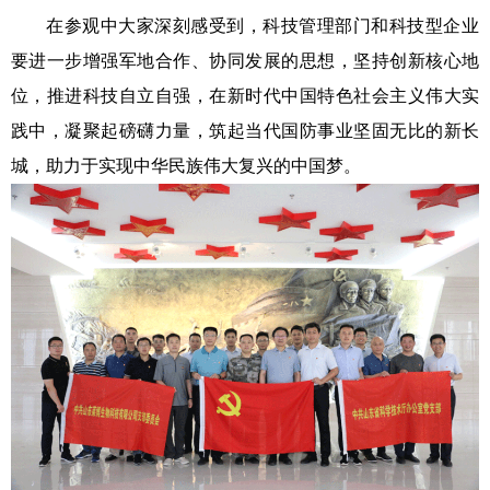
在参观中大家深刻感受到，科技管理部门和科技型企业
要进一步增强军地合作、协同发展的思想，坚持创新核心地
位，推进科技自立自强，在新时代中国特色社会主义伟大实
践中，凝聚起磅礴力量，筑起当代国防事业坚固无比的新长
城，助力于实现中华民族伟大复兴的中国梦。