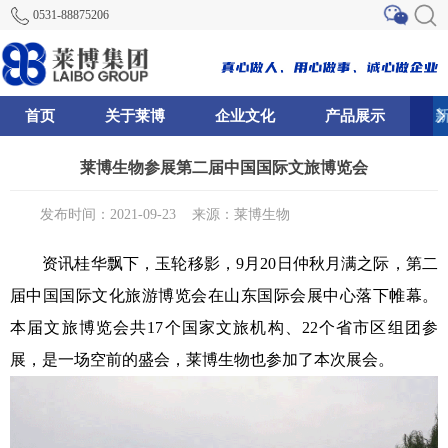
0531-88875206
首页
关于莱博
企业文化
产品展示
0
81
83
莱博生物参展第二届中国国际文旅博览会
发布时间：2021-09-23
来源：莱博生物
资讯桂华飘下，玉轮移影，9月20日仲秋月满之际，第二
届中国国际文化旅游博览会在山东国际会展中心落下帷幕。
本届文旅博览会共17个国家文旅机构、22个省市区组团参
展，是一场空前的盛会，莱博生物也参加了本次展会。