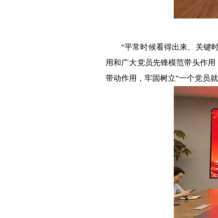
“平常时候看得出来、关键
用和广大党员先锋模范带头作用
带动作用，牢固树立“一个党员