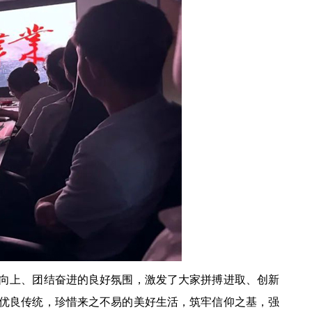
向上、团结奋进的良好氛围，激发了大家拼搏进取、创新
优良传统，珍惜来之不易的美好生活，筑牢信仰之基，强