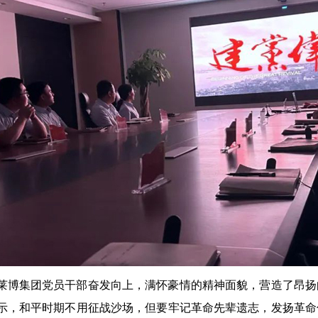
莱博集团党员干部奋发向上，满怀豪情的精神面貌，营造了昂扬
示，和平时期不用征战沙场，但要牢记革命先辈遗志，发扬革命