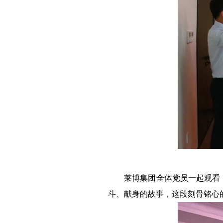
莱博集团全体党员一起观看
斗、献身的故事，这段刻骨铭心