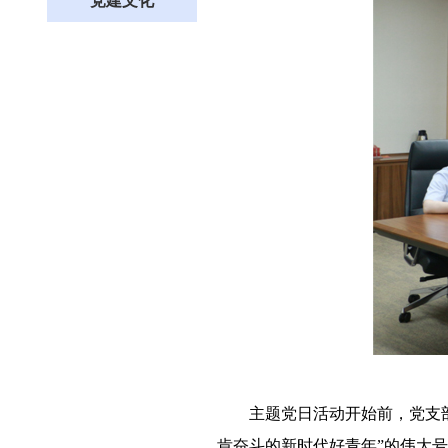
党建文化
主题党日活动开始前，党支
肯奋斗的新时代好青年”的伟大