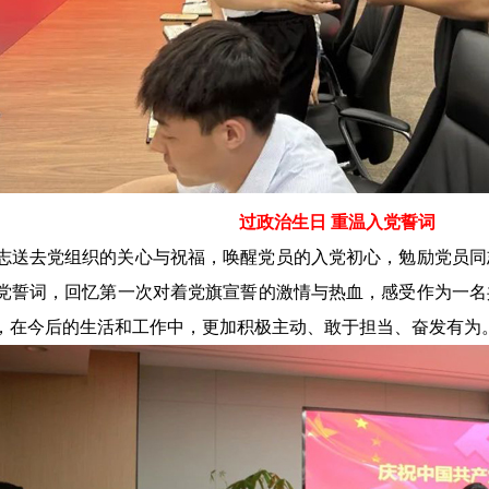
过政治生日 重温入党誓词
志送去党组织的关心与祝福，唤醒党员的入党初心，勉励党员同
党誓词，回忆第一次对着党旗宣誓的激情与热血，感受作为一名
，在今后的生活和工作中，更加积极主动、敢于担当、奋发有为