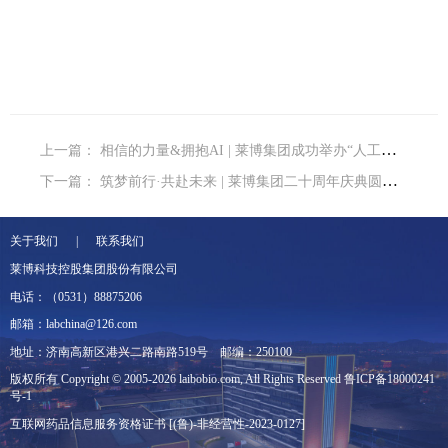
上一篇：
相信的力量&拥抱AI | 莱博集团成功举办“人工智能
下一篇：
筑梦前行·共赴未来 | 莱博集团二十周年庆典圆满举行
关于我们 | 联系我们
莱博科技控股集团股份有限公司
电话：（0531）88875206
邮箱：labchina@126.com
地址：济南高新区港兴二路南路519号
邮编：250100
版权所有 Copyright © 2005-2026 laibobio.com, All Rights Reserved
鲁ICP备18000241
号-1
互联网药品信息服务资格证书 [(鲁)-非经营性-2023-0127]