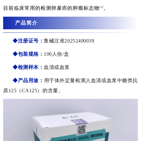
目前临床常用的检测卵巢癌的肿瘤标志物
。
[1]
产品简介
◆注册证号：
鲁械注准20252400039
◆包装规格：
100人份/盒
◆检测样本
：
血清或血浆
◆产品用途：
用于体外定量检测人血清或血浆中糖类抗
原125（CA125）的含量。