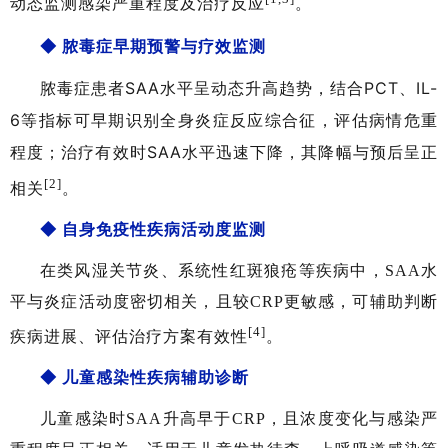
动态监测感染严重程度及治疗反
应
。
◆
脓毒症早期预警与疗效监测
脓毒症患者SAA水平呈动态升高趋势，结合PCT、IL-
6等指标可早期识别全身炎症反应综合征，评估病情危重
程度；治疗有效时SAA水平迅速下降，其降幅与预后呈正
[2]
相
关
。
◆
自身免疫性疾病活动度监测
在类风湿关节炎、系统性红斑狼疮等疾病中，SAA水
平与炎症活动度密切相关，且较CRP更敏感，可辅助判断
[4]
疾病进展、评估治疗方案有效性
。
◆
儿童感染性疾病辅助诊断
儿童感染时SAA升高早于CRP，且浓度变化与感染严