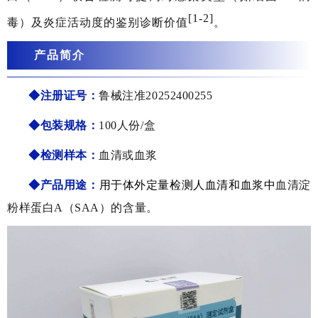
[1-2]
毒）及炎症活动度的鉴别诊断价
值
。
产品简介
◆注册证号：
鲁械注准20252400255
◆包装规格：
100人份/盒
◆检测样本
：
血清或血浆
◆产品用途：
用于体外定量检测人血清和血浆中
血清淀
粉样蛋白A（SAA）的含量。