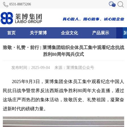
0531-88875206
首页
关于莱博
企业文化
产品展示
0
81
82
致敬・礼赞・前行 | 莱博集团组织全体员工集中观看纪念抗战
胜利80周年阅兵仪式
发布时间：2025-09-04
来源：莱博集团公众号
2025年9月3日，莱博集团全体员工集中观看纪念中国人
民抗日战争暨世界反法西斯战争胜利80周年大会直播，通过
这场庄严而热烈的集体活动，致敬历史、礼赞祖国，凝聚奋
进新时代的磅礴力量。