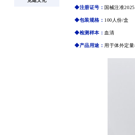
党建文化
◆注册证号：
国械注准20253
◆包装规格：
100人份/盒
◆检测样本
：
血清
◆产品用途：
用于体外定量