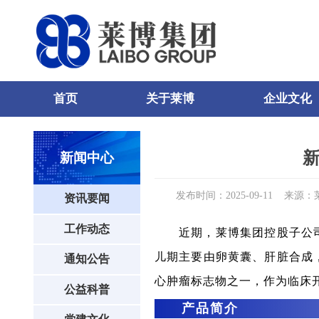
首页
关于莱博
企业文化
0
81
82
新
新闻中心
发布时间：2025-09-11
来源：
资讯要闻
工作动态
近期，莱博集团控股子公
儿期主要由卵黄囊、肝脏合成
通知公告
心肿瘤标志物之一，作为临床
公益科普
产品简
介