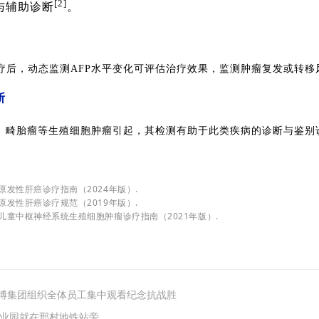
[2]
与辅助诊断
。
疗后，动态监测AFP水平变化可评估治疗效果，监测肿瘤复发或转移
断
瘤、畸胎瘤等生殖细胞肿瘤引起，其检测有助于此类疾病的诊断与鉴别
 原发性肝癌诊疗指南（2024年版）.
 原发性肝癌诊疗规范（2019年版）.
 儿童中枢神经系统生殖细胞肿瘤诊疗指南（2021年版）.
 莱博集团组织全体员工集中观看纪念抗战胜
业园就在邢村地铁站旁