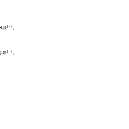
[2]
。
风险
[3]
。
诊断