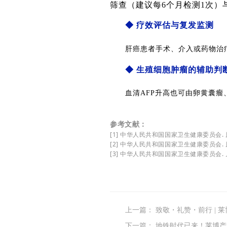
筛查（建议每6个月检测1次）
◆
疗效评估与复发监测
肝癌患者手术、介入或药物治
◆
生殖细胞肿瘤的辅助判
血清AFP升高也可由卵黄囊
参考文献：
[1] 中华人民共和国国家卫生健康委员会.
[2] 中华人民共和国国家卫生健康委员会.
[3] 中华人民共和国国家卫生健康委员会.
上一篇：
致敬・礼赞・前行 |
下一篇：
地铁时代已来！莱博产