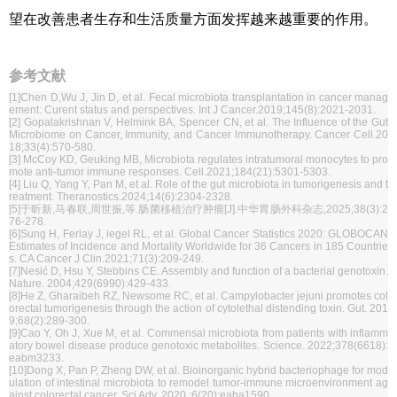
望在改善患者生存和生活质量方面发挥越来越重要的作用。
参考文献
[1]Chen D,Wu J, Jin D, et al. Fecal microbiota transplantation in cancer manag
ement: Curent status and perspectives. Int J Cancer.2019;145(8):2021-2031.
[2
]
Gopalakrishnan V, Helmink BA, Spencer CN, et al. The Influence of the Gut
Microbiome on Cancer, Immunity, and Cancer lmmunotherapy. Cancer Cell.20
18;33(4):570-580.
[3] McCoy KD, Geuking MB, Microbiota regulates intratumoral monocytes to pro
mote anti-tumor immune responses. Cell.2021;184(21):5301-5303.
[4] Liu Q, Yang Y, Pan M, et al. Role of the gut microbiota in tumorigenesis and t
reatment. Theranostics.2024;14(6):2304-2328.
[5]于昕新,马春联,周世振,等.肠菌移植治疗肿瘤[J].中华胃肠外科杂志,2025;38(3):2
76-278.
[6]Sung H, Ferlay J, iegel RL, et al. Global Cancer Statistics 2020: GLOBOCAN
Estimates of Incidence and Mortality Worldwide for 36 Cancers in 185 Countrie
s. CA Cancer J Clin.2021;71(3):209-249.
[7]Nesić D, Hsu Y, Stebbins CE. Assembly and function of a bacterial genotoxin.
Nature. 2004;429(6990):429-433.
[8]He Z, Gharaibeh RZ, Newsome RC, et al. Campylobacter jejuni promotes col
orectal tumorigenesis through the action of cytolethal distending toxin. Gut. 201
9;68(2):289-300.
[9]Cao Y, Oh J, Xue M, et al. Commensal microbiota from patients with inflamm
atory bowel disease produce genotoxic metabolites. Science. 2022;378(6618):
eabm3233.
[10]Dong X, Pan P, Zheng DW, et al. Bioinorganic hybrid bacteriophage for mod
ulation of intestinal microbiota to remodel tumor-immune microenvironment ag
ainst colorectal cancer. Sci Adv. 2020 ;6(20):eaba1590.