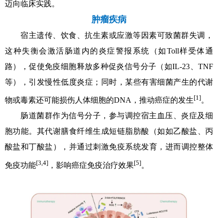
迈向临床实践。
肿瘤疾病
宿主遗传、饮食、抗生素或应激等因素可致菌群失调，
这种失衡会激活肠道内的炎症警报系统（如Toll样受体通
路），促使免疫细胞释放多种促炎信号分子（如IL-23、TNF
等），引发慢性低度炎症；同时，某些有害细菌产生的代谢
[1]
物或毒素还可能损伤人体细胞的DNA，推动癌症的发生
。
肠道菌群作为信号分子，参与调控宿主血压、炎症及细
胞功能。其代谢膳食纤维生成短链脂肪酸（如如乙酸盐、丙
酸盐和丁酸盐），并通过刺激免疫系统发育，进而调控整体
[3,4]
[5]
免疫功能
，影响癌症免疫治疗效果
。