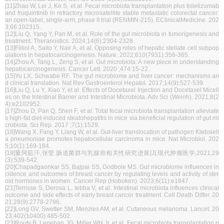
[11]Zhao W, Lei J, Ke S, et al. Fecal microbiota transplantation plus tislelizumab
and fruquintinib in refractory microsatellite stable metastatic colorectal cancer:
an open-label, single-arm, phase II trial (RENMIN-215). EClinicalMedicine. 202
3;66:102315.
[12]Liu Q, Yang Y, Pan M, et al. Role of the gut microbiota in tumorigenesis and
treatment. Theranostics. 2024;14(6):2304-2328.
[13]Filliol A, Saito Y, Nair A, et al. Opposing roles of hepatic stellate cell subpop
ulations in hepatocarcinogenesis. Nature. 2022;610(7931):356-365.
[14]Zhou A, Tang L, Zeng S, et al. Gut microbiota: A new piece in understanding
hepatocarcinogenesis. Cancer Lett. 2020 ;474:15-22.
[15]Yu LX, Schwabe RF. The gut microbiome and liver cancer: mechanisms an
d clinical translation. Nat Rev Gastroenterol Hepatol. 2017;14(9):527-539.
[16]Liu Q, Lu Y, Xiao Y, et al. Effects of Docetaxel Injection and Docetaxel Micell
es on the Intestinal Barrier and Intestinal Microbiota. Adv Sci (Weinh). 2021;8(2
4):e2102952.
[17]Zhou D, Pan Q, Shen F, et al. Total fecal microbiota transplantation alleviate
s high-fat diet-induced steatohepatitis in mice via beneficial regulation of gut mi
crobiota. Sci Rep. 2017 ;7(1):1529.
[18]Wang X, Fang Y, Liang W, et al. Gut-liver translocation of pathogen Klebsiell
a pneumoniae promotes hepatocellular carcinoma in mice. Nat Microbiol. 202
5;10(1):169-184.
[19]董阿茹汗,张莹.肠道菌群与乳腺癌相关性研究进展[J].现代肿瘤医学,2021;29
(3):539-542.
[20]Chapadgaonkar SS, Bajpai SS, Godbole MS. Gut microbiome influences in
cidence and outcomes of breast cancer by regulating levels and activity of ster
oid hormones in women. Cancer Rep (Hoboken). 2023;6(11):e1847.
[21]Terrisse S, Derosa L, Iebba V, et al. Intestinal microbiota influences clinical
outcome and side effects of early breast cancer treatment. Cell Death Differ. 20
21;28(9):2778-2796.
[22]Long GV, Swetter SM, Menzies AM, et al. Cutaneous melanoma. Lancet. 20
23;402(10400):485-502.
[23]Routy B, Lenehan JG, Miller WH Jr, et al. Fecal microbiota transplantation p