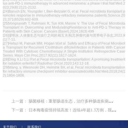
lus anti-PD-1 immunotherapy in advanced melanoma: a phase l trial.Nat Med.2
023;29(8):2121-2132.
[24]Baruch EN, Youngster l, Ben-Betzalel G, et al. Fecal microbiota transplant p
romotes response in immunotherapy-refractory melanoma patients.Science.20
21;371(6529):602-609.
[25]Vongsavath T, Rahmani R, Tun KM, Manne V. The Use of Fecal Microbiota
Transplant in Overcoming and ModulatingResistance to Anti-PD-1 Therapy in
Patients with Skin Cancer. Cancers (Basel).2024;16(3):499
[26]缪明永.人体微生态与放疗之间的相互关系[J].肿瘤代谢与营养电子杂志;2022,9
(1):7-11.
[27]
Hefazi M, Patnaik MM, Hogan W,et al. Safety and Efficacy of Fecal Microbiot
a Transplant for Recurrent Clostridium dificileInfection in Patients With Cancer
Treated With Cytotoxic Chemotherapy: A Single-lnstitution Retrospective Case
Series. Mayo Clin Proc.2017:92(11):1617-1624.
[28]
Ding X,Li 0,Li P,et al.Fecal microbiota transplantation: A promising treatment
for radiation enteritis?,Radiother Oncol.2020;143:12-18.
[29]Wang, y, Wiesnoski DH, Helmink BA, et al, Fecal microbiota transplantation
for refractory immune checkpoint inhibitor-associatedcolitis.Nat Med.2018;24(1
2):1804-1808.
上一篇：
肠菌移植：重塑肠道生态，治疗多种肠道疾病的新希望
下一篇：
日本梅毒疫情持续高发！连续4年超1.3万例，我们该如何防范？
关于我们 | 联系我们