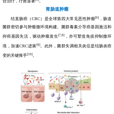
合治疗，疗效显著
。
胃肠道肿瘤
[6]
结直肠癌（CRC）是全球第四大常见恶性肿瘤
，肠道
菌群密切参与肿瘤微环境构建。菌群毒素介导癌基因激活和
[7,8]
抑癌基因失活，驱动肿瘤发生
，亦可塑造免疫抑制微环
[9]
境，加速CRC进展
。此外，菌群失调相关炎症是结肠炎癌
[10]
变的关键推手
。