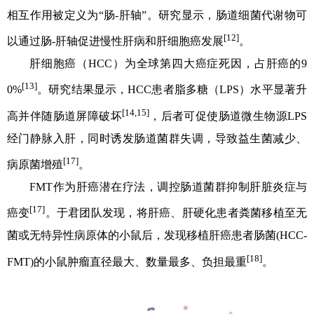
相互作用被定义为“肠-肝轴”。研究显示，肠道细菌代谢物可
[12]
以通过肠-肝轴促进慢性肝病和肝细胞癌发展
。
肝细胞癌（HCC）为全球第四大癌症死因，占肝癌的9
[13]
0%
。研究结果显示，HCC患者脂多糖（LPS）水平显著升
[14,15]
高并伴随肠道屏障破坏
，后者可促使肠道微生物源LPS
经门静脉入肝，同时诱发肠道菌群失调，导致益生菌减少、
[17]
病原菌增殖
。
FMT作为肝癌潜在疗法，调控肠道菌群抑制肝脏炎症与
[17]
癌变
。于君团队发现，将肝癌、肝硬化患者粪菌移植至无
菌或无特异性病原体的小鼠后，发现移植肝癌患者肠菌(HCC-
[18]
FMT)的小鼠肿瘤直径最大、数量最多、负担最重
。