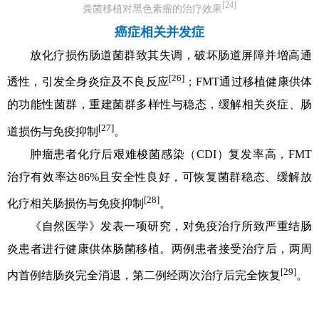
[24]
粪菌移植对黑色素瘤的治疗效果
癌症相关并发症
放化疗损伤肠道菌群致其失调，破坏肠道屏障并增高通
[26]
透性，引发全身炎症及不良反应
；FMT通过移植健康供体
的功能性菌群，重建菌群多样性与稳态，缓解相关炎症、肠
[27]
道损伤与免疫抑制
。
肿瘤患者化疗后艰难梭菌感染（CDI）复发率高，FMT
治疗有效率达86%且安全性良好，可恢复菌群稳态、缓解放
[28]
化疗相关肠损伤与免疫抑制
。
《自然医学》发表一项研究，对免疫治疗所致严重结肠
炎患者进行健康供体肠菌移植。两例患者接受治疗后，两周
[29]
内首例结肠炎完全消退，第二例经两次治疗后完全恢复
。