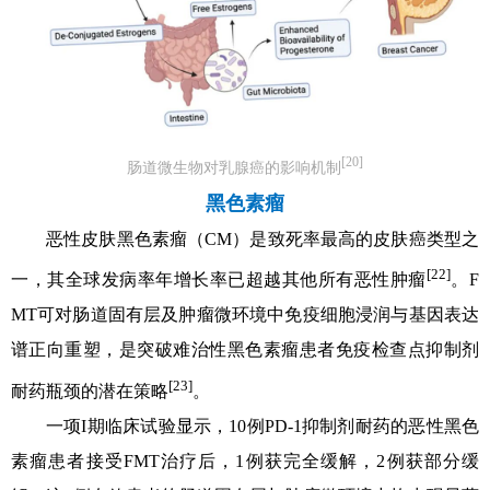
[20]
肠道微生物对乳腺癌的影响机制
黑色素瘤
恶性皮肤黑色素瘤（CM）是致死率最高的皮肤癌类型之
[22]
一，其全球发病率年增长率已超越其他所有恶性肿瘤
。F
MT可对肠道固有层及肿瘤微环境中免疫细胞浸润与基因表达
谱正向重塑，是突破难治性黑色素瘤患者免疫检查点抑制剂
[23]
耐药瓶颈的潜在策略
。
一项I期临床试验显示，10例PD-1抑制剂耐药的恶性黑色
素瘤患者接受FMT治疗后，1例获完全缓解，2例获部分缓