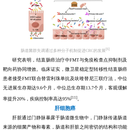
[6]
肠道菌群失调通过多种分子机制促进CRC的发展
研究表明，结直肠癌治疗中FMT与免疫检查点抑制剂及
靶向药协同增效。临床证实，微卫星稳定型转移性结直肠癌
患者接受FMT联合替雷利珠单抗及呋喹替尼三联疗法，中位
无进展生存期达9.6个月，中位总生存期13.7个月，客观缓解
[11]
率提升20%，疾病控制率高达95%
。
肝细胞癌
肝脏通过门静脉暴露于肠道微生物中，门静脉传递肠道
来源的细菌产物和毒素，肠道和肝脏之间密切的结构和功能