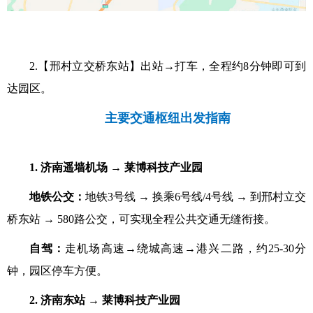
2.【邢村立交桥东站】出站→打车，全程约8分钟即可到
达园区。
主要交通枢纽出发指南
1. 济南遥墙机场 → 莱博科技产业园
地铁公交：
地铁3号线 → 换乘6号线/4号线 → 到邢村立交
桥东站 → 580路公交，可实现全程公共交通无缝衔接。
自驾：
走机场高速→绕城高速→港兴二路，约25-30分
钟，园区停车方便。
2. 济南东站 → 莱博科技产业园