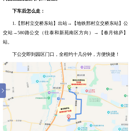
下车后怎么走：
1.【邢村立交桥东站】出站→【地铁邢村立交桥东站】公
交站→580路公交（往泰和新苑南区方向）→【春月锦庐】
站。
下公交即到园区门口，全程约十几分钟，方便快捷！