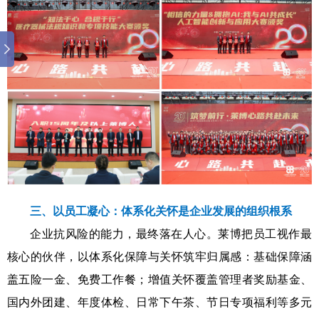
三、以员工凝心：体系化关怀是企业发展的组织根系
企业抗风险的能力，最终落在人心。莱博把员工视作最
核心的伙伴，以体系化保障与关怀筑牢归属感：基础保障涵
盖五险一金、免费工作餐；增值关怀覆盖管理者奖励基金、
国内外团建、年度体检、日常下午茶、节日专项福利等多元