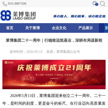
0531-88875206
首页
关于莱博
企业文化
产品展示
0
81
82
莱博集团二十一周年｜行稳致远筑基业，深耕布局谋新程
发布时间：2026-05-13
来源：莱博集团公众号
2026年5月13日，莱博集团迎来创立二十一周年。二十一
年，是时间的刻度，更是奋斗的标尺。在行业迈向高质量发