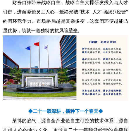
财务自律带来战略自主，战略自主支撑研发投入与人才
引进，进而凝聚员工人心，最终形成“技术+人才+组织+经营”
的闭环竞争力。市场格局越是复杂多变，这套闭环便越能凸
显优势，筑就一道独特的抗风险壁垒。
◆二十一载深耕，播种下一个春天◆
莱博的底气，源自全产业链自主可控的技术体系，源自
扎根人心的企业文化，更源自二十一年稳健经营的自律底