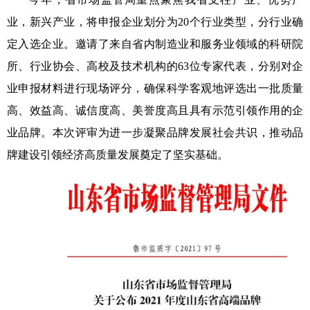
业，新兴产业，将申报企业划分为20个行业类型，分行业确
定入选企业。邀请了来自省内制造业和服务业领域的科研院
所、行业协会、高校及技术机构的63位专家代表，分别对企
业申报材料进行现场评分，确保科学客观地评选出一批质量
高、效益高、诚信度高、美誉度高且具有示范引领作用的企
业品牌。本次评审为进一步凝聚品牌发展社会共识，推动品
牌建设引领经济高质量发展奠定了坚实基础。